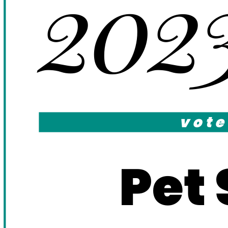
202
vote
Pet