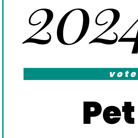
202
vote
Pet